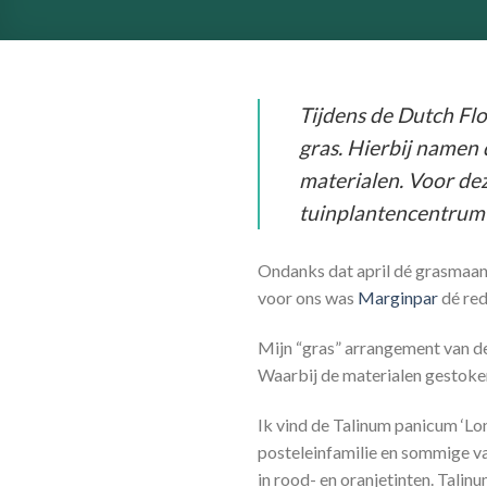
Tijdens de Dutch Flo
gras. Hierbij namen 
materialen. Voor dez
tuinplantencentrum 
Ondanks dat april dé grasmaand 
voor ons was
Marginpar
dé red
Mijn “gras” arrangement van de
Waarbij de materialen gesto
Ik vind de Talinum panicum ‘Lo
posteleinfamilie en sommige va
in rood- en oranjetinten. Talin