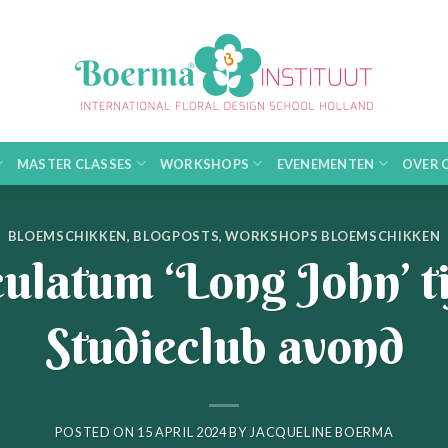
MASTER CLASSES
WORKSHOPS
EVENEMENTEN
OVER 
BLOEMSCHIKKEN
,
BLOGPOSTS
,
WORKSHOPS BLOEMSCHIKKEN
ulatum ‘Long John’ 
Studieclub avond
POSTED ON
15 APRIL 2024
BY
JACQUELINE BOERMA