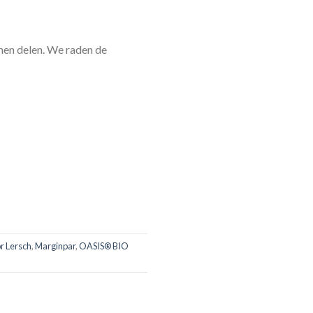
nen delen. We raden de
r Lersch
,
Marginpar
,
OASIS® BIO