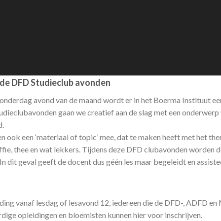
r de DFD Studieclub avonden
donderdag avond van de maand wordt er in het Boerma Instituut 
tudieclubavonden gaan we creatief aan de slag met een onderwerp
d.
 ook een ‘materiaal of topic’ mee, dat te maken heeft met het th
offie, thee en wat lekkers. Tijdens deze DFD clubavonden worden 
In dit geval geeft de docent dus géén les maar begeleidt en assiste
ding vanaf lesdag of lesavond 12, iedereen die de DFD-, ADFD e
rdige opleidingen en bloemisten kunnen hier voor inschrijven.