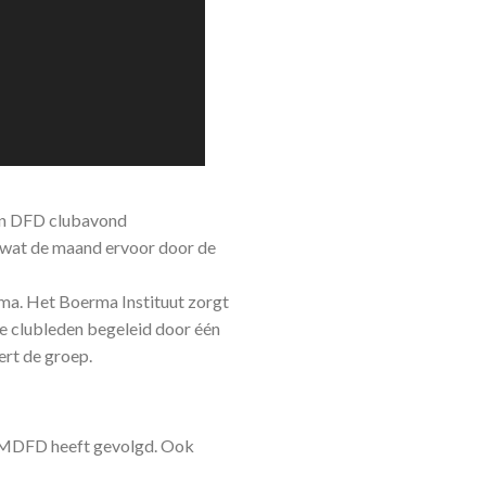
een DFD clubavond
 wat de maand ervoor door de
ema. Het Boerma Instituut zorgt
de clubleden begeleid door één
ert de groep.
n MDFD heeft gevolgd. Ook