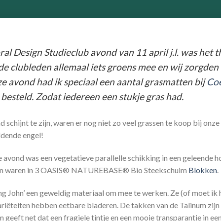
ral Design Studieclub avond van 11 april j.l. was het 
de clubleden allemaal iets groens mee en wij zorgden
e avond had ik speciaal een aantal grasmatten bij
Coe
besteld. Zodat iedereen een stukje gras had.
schijnt te zijn, waren er nog niet zo veel grassen te koop bij on
dende engel!
 avond was een vegetatieve parallelle schikking in een geleende h
ken waren in 3 OASIS® NATUREBASE® Bio Steekschuim
Blokken
.
ng John’ een geweldig materiaal om mee te werken. Ze (of moet ik 
riëteiten hebben eetbare bladeren. De takken van de Talinum zij
um geeft net dat een fragiele tintje en een mooie transparantie in 