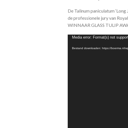
De Talinum paniculatum ‘Long Jo
de professionele jury van Roya
WINNAAR GLASS TULIP AWA
Videospeler
Media error: Format(s) not suppor
Bestand downloaden: https://boerma.nl/