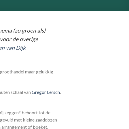
thema (zo groen als)
 voor de overige
n van Dijk
ze groothandel maar gelukkig
outen schaal van
Gregor Lersch
.
hij zeggen? behoort tot de
n gevuld met kleine zaaddozen
een arrangement of boeket.