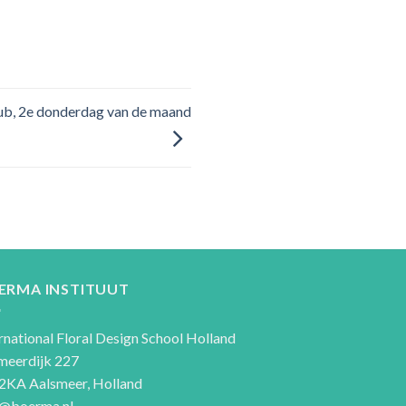
lub, 2e donderdag van de maand
ERMA INSTITUUT
rnational Floral Design School Holland
meerdijk 227
2KA Aalsmeer, Holland
o@boerma.nl