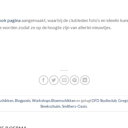
ook pagina
aangemaakt, waarbij de clubleden foto’s en ideeën kun
e worden zodat ze op de hoogte zijn van allerlei nieuwtjes.
schikken
,
Blogposts
,
Workshops Bloemschikken
en getagt
DFD Studieclub
,
Grego
Steekschuim
,
Smithers-Oasis
.
NE BOERMA