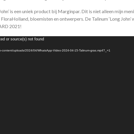
hn’ is een uniek product bij Marginpar. Dit is niet alleen mijn me
l FloraHolland, bloemisten en ontwerpers. De Talinum ‘Long John’ 
RD 2021!
ted or source(s) not found
wp-content/uploads/2024/04/WhatsApp-Video-2024-04-15-Talinum-gras.mp4?_=1