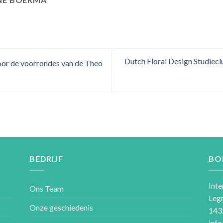
Dutch Floral Design Studiec
voor de voorrondes van de Theo
BEDRIJF
BO
Inte
Ons Team
Leg
Onze geschiedenis
143
inf