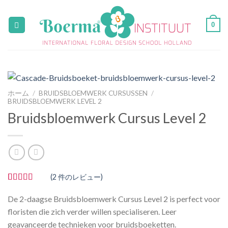
Skip
to
0
content
ホーム
/
BRUIDSBLOEMWERK CURSUSSEN
/
BRUIDSBLOEMWERK LEVEL 2
Bruidsbloemwerk Cursus Level 2
(
2
件のレビュー)
2
件の利用者
評価に基づ
De 2-daagse Bruidsbloemwerk Cursus Level 2 is perfect voor
く5段階評
floristen die zich verder willen specialiseren. Leer
価のうち、
5.00
点
geavanceerde technieken voor bruidsboeketten.