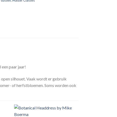
rsussen
,
Master Classes
l een paar jaar!
open silhouet. Vaak wordt er gebruik
zomer- of herfstbloemen. Soms worden ook