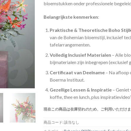
bloemstukken onder professionele begeleid
Belangrijkste kenmerken
:
Praktische & Theoretische Boho Stijl
van de Bohemian bloemstijl, inclusief t
tafelarrangementen.
Volledig Inclusief Materialen
– Alle bl
bijmaterialen zijn inbegrepen (exclusief
Certificaat van Deelname
– Na afloop o
Boerma Instituut.
Gezellige Lessen & Inspiratie
– Geniet 
koffie, thee en lunch, plus inspiratievid
現在この商品は在庫切れのため、ご利用いただけま
商品コード:
該当なし