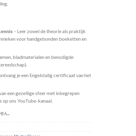
ing.
kennis
– Leer zowel de theorie als praktijk
echnieken voor handgebonden boeketten en
oemen, bladmaterialen en benodigde
 gereedschap).
ntvang je een Engelstalig certificaat van het
van een gezellige sfeer met inbegrepen
eo’s op ons YouTube-kanaal.
せん。