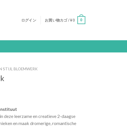
0
ログイン
お買い物カゴ /
¥
0
N STIJL BLOEMWERK
rk
Instituut
n deze leerzame en creatieve 2-daagse
chnieken en maak dromerige, romantische