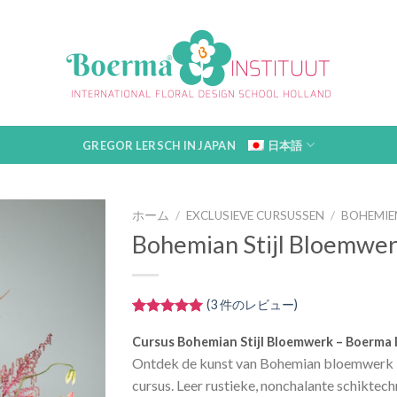
GREGOR LERSCH IN JAPAN
日本語
ホーム
/
EXCLUSIEVE CURSUSSEN
/
BOHEMIE
Bohemian Stijl Bloemwe
(
3
件のレビュー)
3
件の利用者
評価に基づ
Cursus Bohemian Stijl Bloemwerk – Boerma 
く5段階評
Ontdek de kunst van Bohemian bloemwerk i
価のうち、
5.00
点
cursus. Leer rustieke, nonchalante schikte