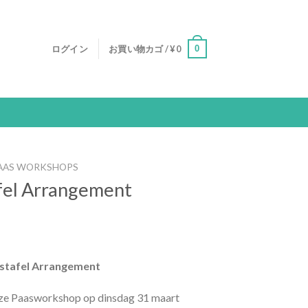
0
ログイン
お買い物カゴ /
¥
0
AAS WORKSHOPS
fel Arrangement
astafel Arrangement
 onze Paasworkshop op dinsdag 31 maart