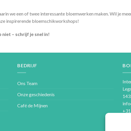
arin we een of twee interessante bloemwerken maken. Wil je meer 
onze inspirerende bloemschikworkshops!
et – schrijf je snel in!
BEDRIJF
BO
Inte
Ons Team
Leg
Onze geschiedenis
143
inf
Café de Mijnen
+31