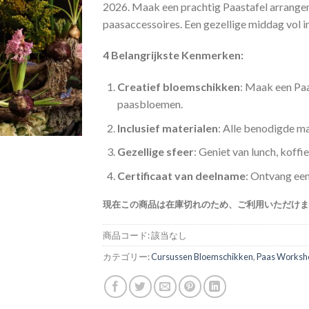
2026. Maak een prachtig Paastafel arrange
paasaccessoires. Een gezellige middag vol ins
4 Belangrijkste Kenmerken:
Creatief bloemschikken
: Maak een Paa
paasbloemen.
Inclusief materialen
: Alle benodigde m
Gezellige sfeer
: Geniet van lunch, koffi
Certificaat van deelname
: Ontvang een
現在この商品は在庫切れのため、ご利用いただけま
商品コード:
該当なし
カテゴリー:
Cursussen Bloemschikken
,
Paas Worksh