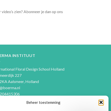
video’s zien? Abonneer je dan op ons
ERMA INSTITUUT
rnational Floral Design School Holland
meerdijk 227
2KA Aalsmeer, Holland
o@boerma.nl
204415306
Beheer toestemming