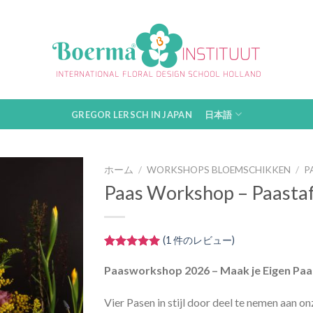
GREGOR LERSCH IN JAPAN
日本語
ホーム
/
WORKSHOPS BLOEMSCHIKKEN
/
P
Paas Workshop – Paasta
(
1
件のレビュー)
1
件の利用者
評価に基づ
Paasworkshop 2026 – Maak je Eigen Pa
く5段階評
価のうち、
Vier Pasen in stijl door deel te nemen aan
5.00
点