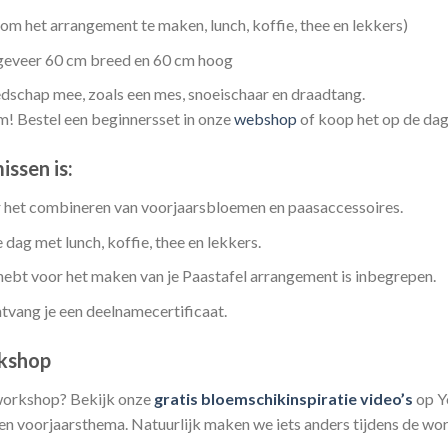
en om het arrangement te maken, lunch, koffie, thee en lekkers)
geveer 60 cm breed en 60 cm hoog
edschap mee, zoals een mes, snoeischaar en draadtang.
! Bestel een beginnersset in onze
webshop
of koop het op de dag 
ssen is:
ver het combineren van voorjaarsbloemen en paasaccessoires.
e dag met lunch, koffie, thee en lekkers.
g hebt voor het maken van je Paastafel arrangement is inbegrepen.
ntvang je een deelnamecertificaat.
rkshop
 workshop? Bekijk onze
gratis bloemschikinspiratie video’s
op Y
n voorjaarsthema. Natuurlijk maken we iets anders tijdens de wor