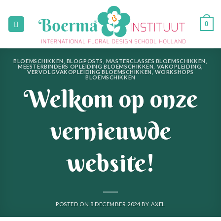
Skip
to
0
content
BLOEMSCHIKKEN
,
BLOGPOSTS
,
MASTERCLASSES BLOEMSCHIKKEN
,
MEESTERBINDERS OPLEIDING BLOEMSCHIKKEN
,
VAKOPLEIDING
,
VERVOLGVAKOPLEIDING BLOEMSCHIKKEN
,
WORKSHOPS
BLOEMSCHIKKEN
Welkom op onze
vernieuwde
website!
POSTED ON
8 DECEMBER 2024
BY
AXEL