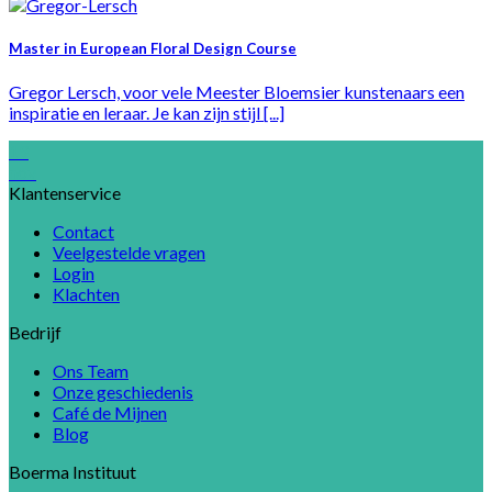
Master in European Floral Design Course
Gregor Lersch, voor vele Meester Bloemsier kunstenaars een
inspiratie en leraar. Je kan zijn stijl [...]
19
nov
Klantenservice
Contact
Veelgestelde vragen
Login
Klachten
Bedrijf
Ons Team
Onze geschiedenis
Café de Mijnen
Blog
Boerma Instituut