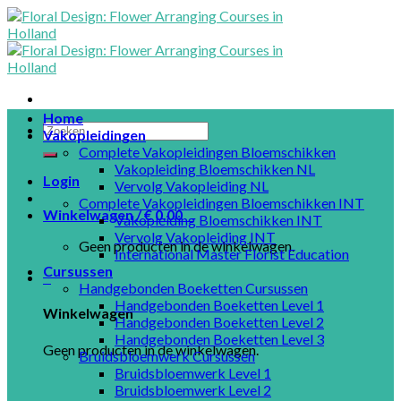
Skip
to
content
Home
Vakopleidingen
Complete Vakopleidingen Bloemschikken
Vakopleiding Bloemschikken NL
Login
Vervolg Vakopleiding NL
Complete Vakopleidingen Bloemschikken INT
Winkelwagen /
€
0.00
0
Vakopleiding Bloemschikken INT
Vervolg Vakopleiding INT
Geen producten in de winkelwagen.
International Master Florist Education
Cursussen
0
Handgebonden Boeketten Cursussen
Handgebonden Boeketten Level 1
Winkelwagen
Handgebonden Boeketten Level 2
Handgebonden Boeketten Level 3
Geen producten in de winkelwagen.
Bruidsbloemwerk Cursussen
Bruidsbloemwerk Level 1
Bruidsbloemwerk Level 2