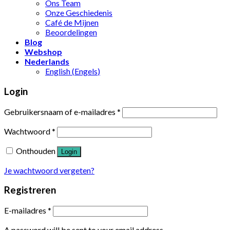
Ons Team
Onze Geschiedenis
Café de Mijnen
Beoordelingen
Blog
Webshop
Nederlands
English
(
Engels
)
Login
Gebruikersnaam of e-mailadres
*
Wachtwoord
*
Onthouden
Login
Je wachtwoord vergeten?
Registreren
E-mailadres
*
A password will be sent to your email address.