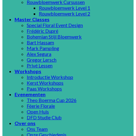
Rouwbloemwerk Cursussen
Rouwbloemwerk Level 1
Rouwbloemwerk Level 2
Master Classes
Special Floral Event Design
Frédéric Dupré
Bohemian Stijl Bloemwerk
Bart Hassam
Mark Pampling
Alex Segura
Gregor Lersch
Privé Lessen
Workshops
Introductie Workshop
Kerst Workshops
Paas Workshops
Evenementen
Theo Boerma Cup 2026
Féerie Florale
Open Huis
DFD Studie Club
Over ons
Ons Team
Onze Geschiedenis