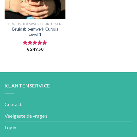
BRUIDSBLOEMWERK CURSUSSEN
Bruidsbloemwerk Cursus
Level 1
€
249.50
Gewaardeerd
4.80
uit 5
KLANTENSERVICE
Contact
Veelgestelde vragen
Login