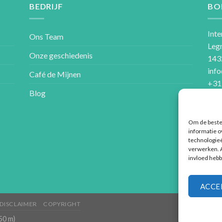
BEDRIJF
BO
Inte
Ons Team
Leg
Onze geschiedenis
143
inf
Café de Mijnen
+31
Blog
Om de beste 
informatie o
technologieë
verwerken. A
invloed hebb
ACCE
DISCLAIMER
COPYRIGHT
50 m)