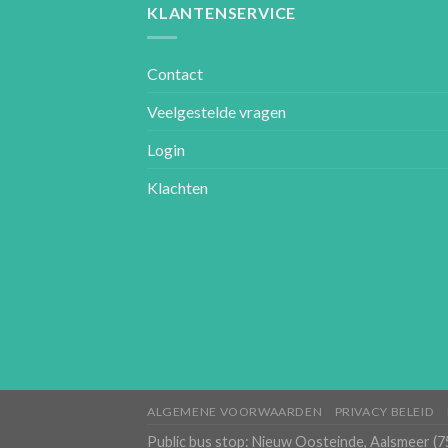
KLANTENSERVICE
Contact
Veelgestelde vragen
Login
Klachten
ALGEMENE VOORWAARDEN
PRIVACY BELEID
Public bus stop: Nieuw Oosteinde, Aalsmeer (7