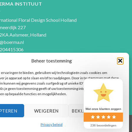
ERMA INSTITUUT
rnational Floral Design School Holland
meerdijk 227
2KA Aalsmeer, Holland
o@boerma.nl
204415306
Beheer toestemming
ervaringen te bieden, gebruiken wij technologieën zoals cookies om
ver je apparaat op te slaan en/of te raadplegen. Door in te stemmen met deze
n kunnen wij gegevens zoals surfgedrag of unieke ID's op deze site
ls je geen toestemming geeft of uw toestemming intrekt, kan dit een nadelige
en op bepaalde functies en mogelijkheden.
Wat onze klanten zeggen
PTEREN
WEIGEREN
BEKIJK VOORKEUREN
Privacy beleid
236 beoordelingen