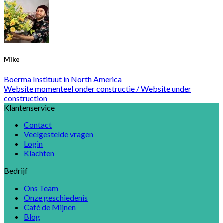
Mike
Boerma Instituut in North America
Website momenteel onder constructie / Website under
construction
Klantenservice
Contact
Veelgestelde vragen
Login
Klachten
Bedrijf
Ons Team
Onze geschiedenis
Café de Mijnen
Blog