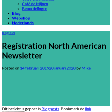
Café de Mijnen
Beoordelingen
Blog
Webshop
Nederlands
Blogposts
Registration North American
Newsletter
Posted on
14 februari 2019
20 januari 2020
by
Mike
Dit bericht is gepost in
Blogposts
. Bookmark de
link
.