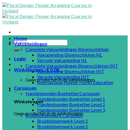
Skip
to
content
Home
Vakopleidingen
Complete Vakopleidingen Bloemschikken
Vakopleiding Bloemschikken NL
Login
Vervolg Vakopleiding NL
Complete Vakopleidingen Bloemschikken INT
Winkelwagen /
€
0.00
0
Vakopleiding Bloemschikken INT
Vervolg Vakopleiding INT
Geen producten in de winkelwagen.
International Master Florist Education
Cursussen
0
Handgebonden Boeketten Cursussen
Handgebonden Boeketten Level 1
Winkelwagen
Handgebonden Boeketten Level 2
Handgebonden Boeketten Level 3
Geen producten in de winkelwagen.
Bruidsbloemwerk Cursussen
Bruidsbloemwerk Level 1
Bruidsbloemwerk Level 2