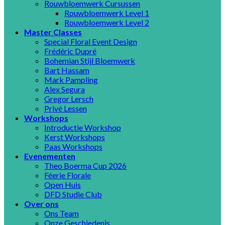
Rouwbloemwerk Cursussen
Rouwbloemwerk Level 1
Rouwbloemwerk Level 2
Master Classes
Special Floral Event Design
Frédéric Dupré
Bohemian Stijl Bloemwerk
Bart Hassam
Mark Pampling
Alex Segura
Gregor Lersch
Privé Lessen
Workshops
Introductie Workshop
Kerst Workshops
Paas Workshops
Evenementen
Theo Boerma Cup 2026
Féerie Florale
Open Huis
DFD Studie Club
Over ons
Ons Team
Onze Geschiedenis