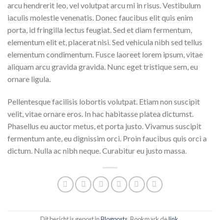
arcu hendrerit leo, vel volutpat arcu mi in risus. Vestibulum
iaculis molestie venenatis. Donec faucibus elit quis enim
porta, id fringilla lectus feugiat. Sed et diam fermentum,
elementum elit et, placerat nisi. Sed vehicula nibh sed tellus
elementum condimentum. Fusce laoreet lorem ipsum, vitae
aliquam arcu gravida gravida. Nunc eget tristique sem, eu
ornare ligula.
Pellentesque facilisis lobortis volutpat. Etiam non suscipit
velit, vitae ornare eros. In hac habitasse platea dictumst.
Phasellus eu auctor metus, et porta justo. Vivamus suscipit
fermentum ante, eu dignissim orci. Proin faucibus quis orci a
dictum. Nulla ac nibh neque. Curabitur eu justo massa.
Dit bericht is gepost in
Blogposts
. Bookmark de
link
.