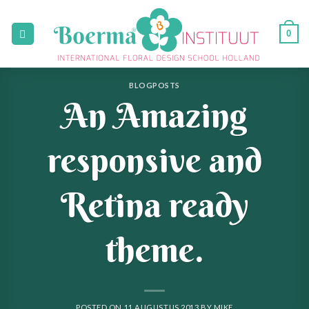
Skip
to
0
content
BLOGPOSTS
An Amazing
responsive and
Retina ready
theme.
POSTED ON
11 AUGUSTUS 2013
BY
MIKE