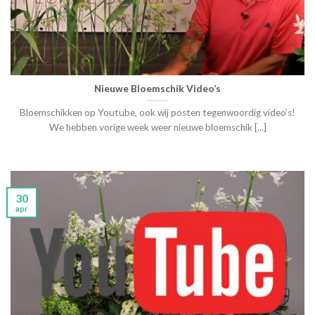
Nieuwe Bloemschik Video’s
Bloemschikken op Youtube, ook wij posten tegenwoordig video’s!
We hebben vorige week weer nieuwe bloemschik [...]
30
apr