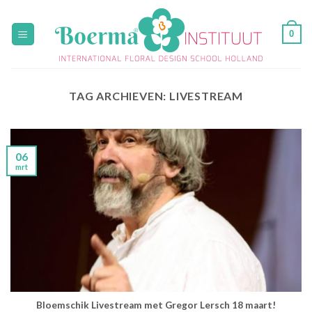
Skip
to
0
content
TAG ARCHIEVEN:
LIVESTREAM
06
mrt
Bloemschik Livestream met Gregor Lersch 18 maart!