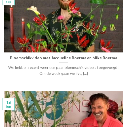
sep
Bloemschikvideo met Jacqueline Boerma en Mike Boerma
We hebben recent weer een paar bloemschik video’s toegevoegd!
Om de week gaan we live, [...]
16
jun