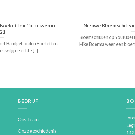
oeketten Cursussen in
Nieuwe Bloemschik vi
21
Bloemschikken op Youtube! 
met Handgebonden Boeketten
Mike Boerma weer een bloemsc
 wil jij de echte [...]
BEDRIJF
BO
Inte
Ons Team
Leg
Onze geschiedenis
143