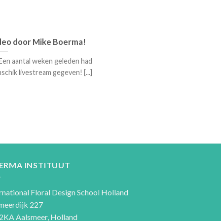
deo door Mike Boerma!
Een aantal weken geleden had
hik livestream gegeven! [...]
ERMA INSTITUUT
rnational Floral Design School Holland
meerdijk 227
2KA Aalsmeer, Holland