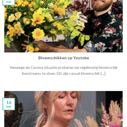
mei
Bloemschikken op Youtube
Vanwege de Corona situatie proberen we regelmatig bloemschik
livestreams te doen. Dit zijn casual bloemschik [...]
16
mei