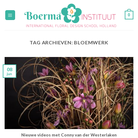
Skip
to
0
content
TAG ARCHIEVEN:
BLOEMWERK
08
jun
Nieuwe videos met Conny van der Westerlaken